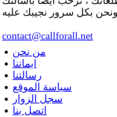
لعاتك ، نرحب أيضاً بأسألتك
نحن بكل سرور نجيبك عليه
contact@callforall.net
من نحن
ايماننا
رسالتنا
سياسة الموقع
سجل الزوار
اتصل بنا