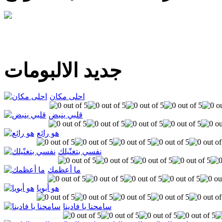
جديد الالبومات
احلى مكان
قلبي ينبض
هو رائع
نفسي بتغنّيلك
ما أعظمك
هو أبويا
سامحنا يا فادينا