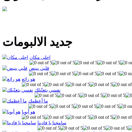
جديد الالبومات
احلى مكان
قلبي ينبض
هو رائع
نفسي بتغنّيلك
ما أعظمك
هو أبويا
سامحنا يا فادينا