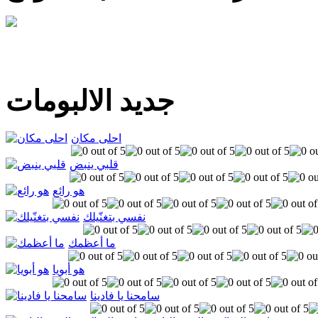
جديد الالبومات
احلى مكان
قلبي ينبض
هو رائع
نفسي بتغنّيلك
ما أعظمك
هو أبويا
سامحنا يا فادينا