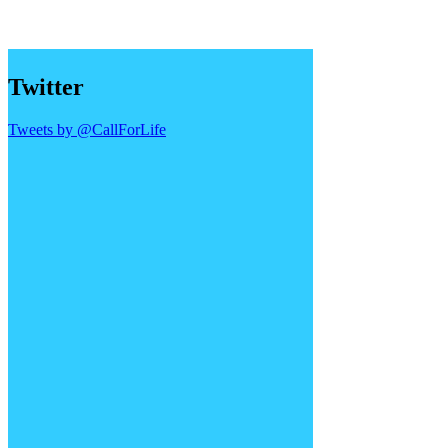
Twitter
Tweets by @CallForLife