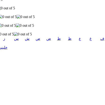
ف
غ
ع
ظ
ط
ض
ص
ش
س
ز