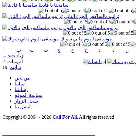
سامحنا يا فادينا
ترانيم بالساكس الجزء الثاني
ترانيم بالساكس الجزء الاول
موسيقى البوم مالي سواك
ر
ذ
د
خ
ح
ج
ث
ت
ب
ا
زياد شحاته
البومات: 2
ترانيم
: 19
من نحن
ايماننا
رسالتنا
سياسة الموقع
سجل الزوار
اتصل بنا
Copyright © 2004 - 2026
Call For All
. All rights reserved