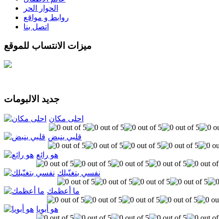
الحوار الحر
روابط و مواقع
اتصل بنا
ميزات الانتساب للموقع
جديد الالبومات
احلى مكان
قلبي ينبض
هو رائع
نفسي بتغنّيلك
ما أعظمك
هو أبويا