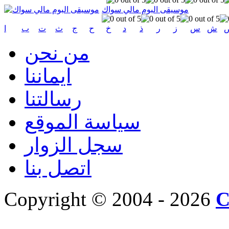
موسيقى البوم مالي سواك
ش
س
ز
ر
ذ
د
خ
ح
ج
ث
ت
ب
ا
من نحن
ايماننا
رسالتنا
سياسة الموقع
سجل الزوار
اتصل بنا
Copyright © 2004 - 2026
C