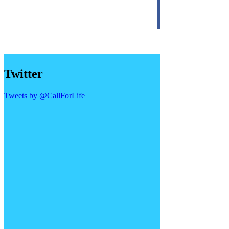
Twitter
Tweets by @CallForLife