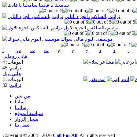
سامحنا يا فادينا
ترانيم بالساكس الجزء الثاني
ترانيم بالساكس الجزء الاول
موسيقى البوم مالي سواك
ر
ذ
د
خ
ح
ج
ث
ت
ب
ا
هاني روماني
البومات: 4
ترانيم
: 45
هاني نبيل
البومات: 4
ترانيم
: 32
من نحن
ايماننا
رسالتنا
سياسة الموقع
سجل الزوار
اتصل بنا
Copyright © 2004 - 2026
Call For All
. All rights reserved