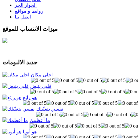
الحوار الحر
روابط و مواقع
اتصل بنا
ميزات الانتساب للموقع
جديد الالبومات
احلى مكان
قلبي ينبض
هو رائع
نفسي بتغنّيلك
ما أعظمك
هو أبويا