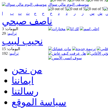
موسيقى البوم مالي سواك
ش
س
ز
ر
ذ
د
خ
ح
ج
ث
ت
ب
ا
ناصف صبحي
البومات: 3
ترانيم
: 29
نجيب لبيب
البومات: 15
ترانيم
: 192
من نحن
ايماننا
رسالتنا
سياسة الموقع