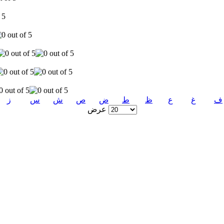
ف
غ
ع
ظ
ط
ض
ص
ش
س
ز
عرض