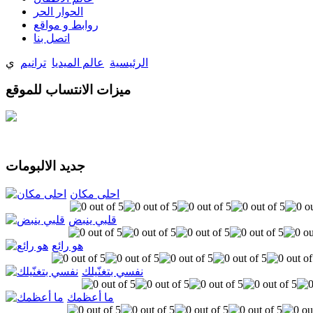
الحوار الحر
روابط و مواقع
اتصل بنا
الرئيسية
عالم الميديا
ترانيم
ي
ميزات الانتساب للموقع
جديد الالبومات
احلى مكان
قلبي ينبض
هو رائع
نفسي بتغنّيلك
ما أعظمك