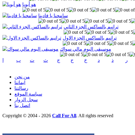
هو أبويا
سامحنا يا فادينا
ترانيم بالساكس الجزء الثاني
ترانيم بالساكس الجزء الاول
موسيقى البوم مالي سواك
ر
ذ
د
خ
ح
ج
ث
ت
ب
ا
من نحن
ايماننا
رسالتنا
سياسة الموقع
سجل الزوار
اتصل بنا
Copyright © 2004 - 2026
Call For All
. All rights reserved