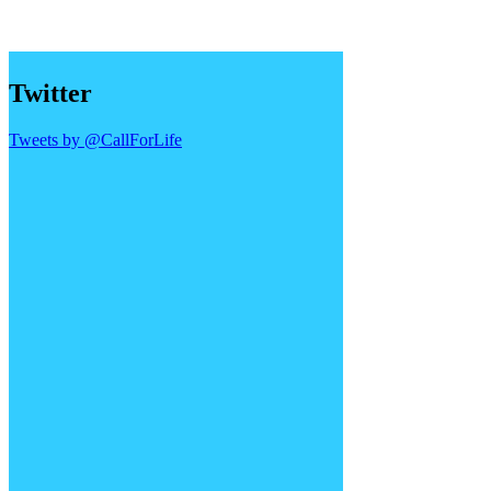
Twitter
Tweets by @CallForLife