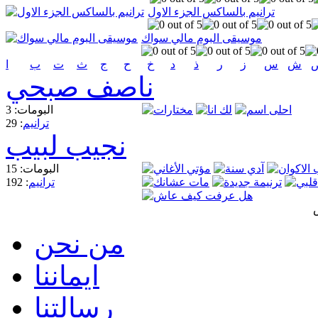
ترانيم بالساكس الجزء الاول
موسيقى البوم مالي سواك
ش
س
ز
ر
ذ
د
خ
ح
ج
ث
ت
ب
ا
ناصف صبحي
البومات: 3
ترانيم
: 29
نجيب لبيب
البومات: 15
ترانيم
: 192
من نحن
ايماننا
رسالتنا