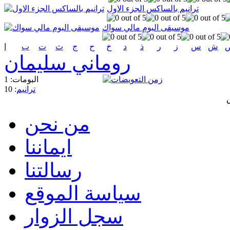
ترانيم بالساكس الجزء الاول
موسيقى البوم مالي سواك
ش
س
ز
ر
ذ
د
خ
ح
ج
ث
ت
ب
ا
روماني سليمان
البومات: 1
ترانيم
: 10
من نحن
ايماننا
رسالتنا
سياسة الموقع
سجل الزوار