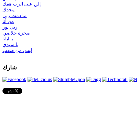
إلق على الرب همك
مجدك
ما دمت ربي
من أنا
ربي نور
صخرة خلاصي
يا ابانا
يا سيدي
ليس من صعب
شارك