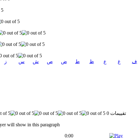
ف
غ
ع
ظ
ط
ض
ص
ش
س
ز
0 تقييمات
yer will show in this paragraph
0:00