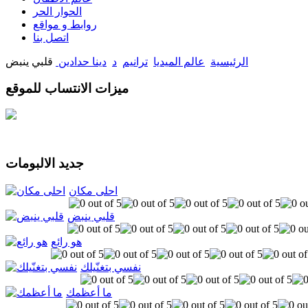
الحوار الحر
روابط و مواقع
اتصل بنا
الرئيسية
عالم الميديا
ترانيم
د
دينا حدادين
قلبي ينبض
ميزات الانتساب للموقع
جديد الالبومات
احلى مكان
قلبي ينبض
هو رائع
نفسي بتغنّيلك
ما أعظمك