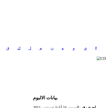
#
ي
و
ه
ن
م
ل
ق
بيانات الالبوم
اضيف فى
السبت, 24 أيلول/سبتمبر 2011