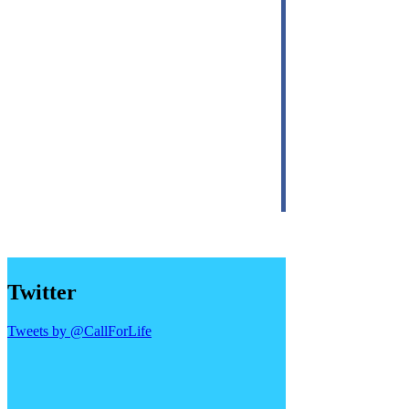
Twitter
Tweets by @CallForLife