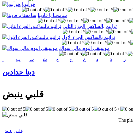
هو أبويا
سامحنا يا فادينا
ترانيم بالساكس الجزء الثاني
ترانيم بالساكس الجزء الاول
موسيقى البوم مالي سواك
ر
ذ
د
خ
ح
ج
ث
ت
ب
ا
دينا حدادين
قلبي ينبض
/
The pla
قلبي ينبض