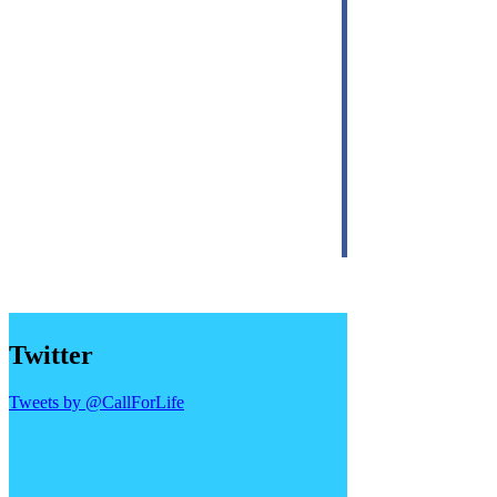
Twitter
Tweets by @CallForLife