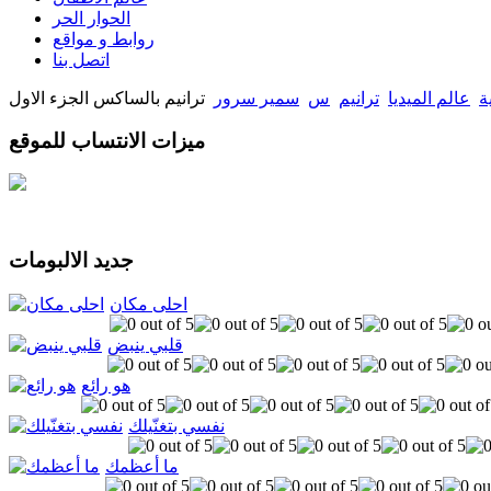
الحوار الحر
روابط و مواقع
اتصل بنا
ة
عالم الميديا
ترانيم
س
سمير سرور
ترانيم بالساكس الجزء الاول
ميزات الانتساب للموقع
جديد الالبومات
احلى مكان
قلبي ينبض
هو رائع
نفسي بتغنّيلك
ما أعظمك