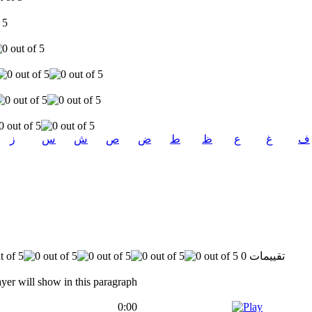
ف
غ
ع
ظ
ط
ض
ص
ش
س
ز
0 تقييمات
yer will show in this paragraph
0:00