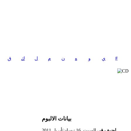
#
ي
و
ه
ن
م
ل
ق
بيانات الالبوم
اضيف فى
السبت, 16 نيسان/أبريل 2011