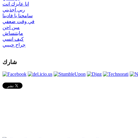
انا عايزك انت
ربي اجذبني
سامحنا يا فادينا
في وقت ضعفي
مين احن
مابتنساش
كيف انسي
جراح حبيبي
شارك